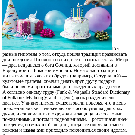
Есть
разные гипотезы о том, откуда пошла традиция праздновать
дни рождения. По одной из них, все началось с культа Митры
— древнеиранского бога Солнца, который доставили в
Европу воины Римской империи. Некоторые традиции
митраизма и языческих обрядов (например, Сатурналий) —
культовые трапезы, обычаи делать друг другу подарки —
были первыми прототипами деньрожденных празднеств.
A согласно одному труду (Funk & Wagnalls Standard Dictionary
of Folklore, Mythology, and Legend), день рождения еще
древнее. У диких племен существовали поверья, что в день
появления на свет человек делался особо уязвим для злых
духов, и соплеменники окружали и защищали его своими
пожеланиями, а потом и подношениями. Прототипами дней
рождения, возможно, были дни, когда все племя во главе с
вождем и шаманами приходило поклониться своим идолам.