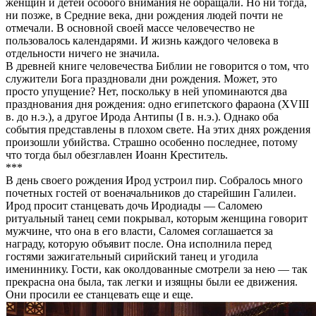
женщин и детей особого внимания не обращали. Но ни тогда,
ни позже, в Средние века, дни рождения людей почти не
отмечали. В основной своей массе человечество не
пользовалось календарями. И жизнь каждого человека в
отдельности ничего не значила.
В древней книге человечества Библии не говорится о том, что
служители Бога праздновали дни рождения. Может, это
просто упущение? Нет, поскольку в ней упоминаются два
празднования дня рождения: одно египетского фараона (XVIII
в. до н.э.), а другое Ирода Антипы (I в. н.э.). Однако оба
события представлены в плохом свете. На этих днях рождения
произошли убийства. Страшно особенно последнее, потому
что тогда был обезглавлен Иоанн Креститель.
***
В день своего рождения Ирод устроил пир. Собралось много
почетных гостей от военачальников до старейшин Галилеи.
Ирод просит станцевать дочь Иродиады — Саломею
ритуальный танец семи покрывал, которым женщина говорит
мужчине, что она в его власти, Саломея соглашается за
награду, которую объявит после. Она исполнила перед
гостями зажигательный сирийский танец и угодила
имениннику. Гости, как околдованные смотрели за нею — так
прекрасна она была, так легки и изящны были ее движения.
Они просили ее станцевать еще и еще.