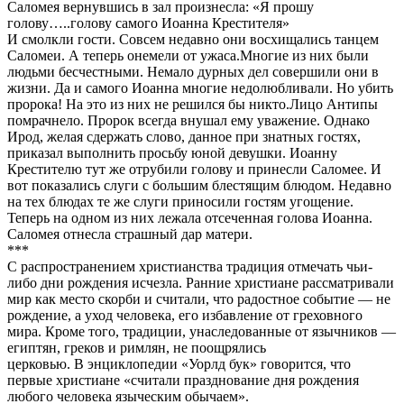
Саломея вернувшись в зал произнесла: «Я прошу
голову…..голову самого Иоанна Крестителя»
И смолкли гости. Совсем недавно они восхищались танцем
Саломеи. А теперь онемели от ужаса.Многие из них были
людьми бесчестными. Немало дурных дел совершили они в
жизни. Да и самого Иоанна многие недолюбливали. Но убить
пророка! На это из них не решился бы никто.Лицо Антипы
помрачнело. Пророк всегда внушал ему уважение. Однако
Ирод, желая сдержать слово, данное при знатных гостях,
приказал выполнить просьбу юной девушки. Иоанну
Крестителю тут же отрубили голову и принесли Саломее. И
вот показались слуги с большим блестящим блюдом. Недавно
на тех блюдах те же слуги приносили гостям угощение.
Теперь на одном из них лежала отсеченная голова Иоанна.
Саломея отнесла страшный дар матери.
***
С распространением христианства традиция отмечать чьи-
либо дни рождения исчезла. Ранние христиане рассматривали
мир как место скорби и считали, что радостное событие — не
рождение, а уход человека, его избавление от греховного
мира. Кроме того, традиции, унаследованные от язычников —
египтян, греков и римлян, не поощрялись
церковью. В энциклопедии «Уорлд бук» говорится, что
первые христиане «считали празднование дня рождения
любого человека языческим обычаем».