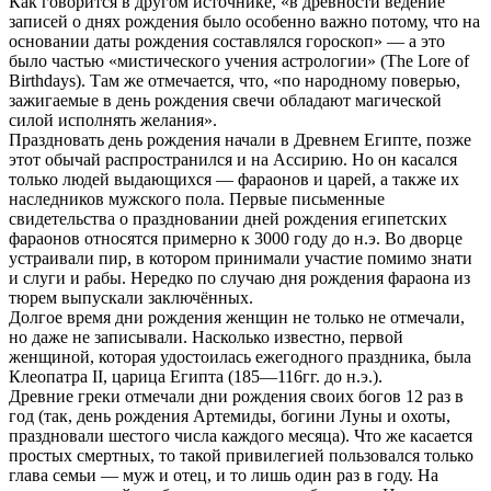
Как говорится в другом источнике, «в древности ведение
записей о днях рождения было особенно важно потому, что на
основании даты рождения составлялся гороскоп» — а это
было частью «мистического учения астрологии» (The Lore of
Birthdays). Там же отмечается, что, «по народному поверью,
зажигаемые в день рождения свечи обладают магической
силой исполнять желания».
Праздновать день рождения начали в Древнем Египте, позже
этот обычай распространился и на Ассирию. Но он касался
только людей выдающихся — фараонов и царей, а также их
наследников мужского пола. Первые письменные
свидетельства о праздновании дней рождения египетских
фараонов относятся примерно к 3000 году до н.э. Во дворце
устраивали пир, в котором принимали участие помимо знати
и слуги и рабы. Нередко по случаю дня рождения фараона из
тюрем выпускали заключённых.
Долгое время дни рождения женщин не только не отмечали,
но даже не записывали. Насколько известно, первой
женщиной, которая удостоилась ежегодного праздника, была
Клеопатра II, царица Египта (185—116гг. до н.э.).
Древние греки отмечали дни рождения своих богов 12 раз в
год (так, день рождения Артемиды, богини Луны и охоты,
праздновали шестого числа каждого месяца). Что же касается
простых смертных, то такой привилегией пользовался только
глава семьи — муж и отец, и то лишь один раз в году. На