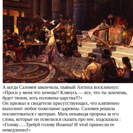
А когда Саломея закончила, пьяный Антипа воскликнул:
«Проси у меня что хочешь!! Клянусь — все, что ты захочешь,
будет твоим, хоть половина царства!!!»
Он призвал в свидетели присутствующих, что клятвенно
выполнит любое пожелание царевны. Саломея решила
посоветоваться с матерью. Мать ненавидя пророка за его
слова, которые он осмелился сказать про нее, подсказала :
«Голову…..Требуй голову Иоанна! И чтоб принесли ее
немедленно!»